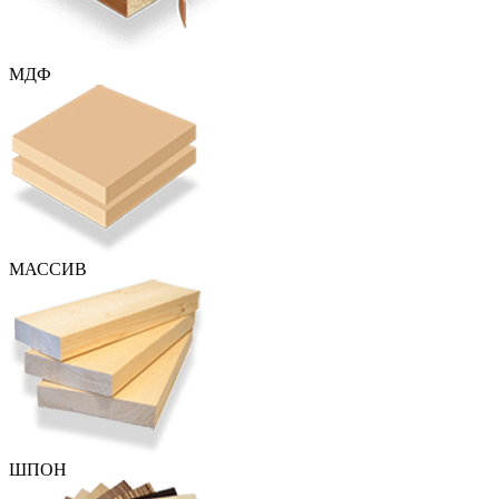
МДФ
МАССИВ
ШПОН